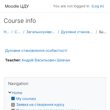
Skip to main content
Moodle ЦДУ
You are not logged in. (
Log in
)
Course info
Home
Courses
Загальноуніверситетські курси
Духовне становлення особистості
Summary
Духовне становлення особистості
Teacher:
Андрій Васильович Шевчук
Blocks
Skip Navigation
Navigation
Home
My courses
Заявка на створення курсу