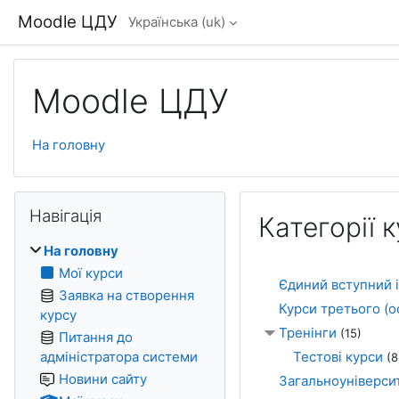
Перейти до головного вмісту
Moodle ЦДУ
Українська ‎(uk)‎
Moodle ЦДУ
На головну
Блоки
Пропустити Навігація
Навігація
Категорії к
На головну
Мої курси
Єдиний вступний 
Заявка на створення
Курси третього (о
курсу
Тренінги
(15)
Питання до
адміністратора системи
Тестові курси
(8
Новини сайту
Загальноуніверсит