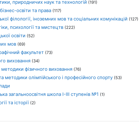
тики, природничих наук та технологій
(191)
 бізнес-освіти та права
(117)
ької філології, іноземних мов та соціальних комунікацій
(127)
іки, психології та мистецтв
(222)
ької освіти
(52)
них мов
(69)
афічний факультет
(73)
ого виховання
(34)
і методики фізичного виховання
(76)
та методики олімпійського і професійного спорту
(53)
клади
ка загальноосвітня школа I-III ступенів №1
(1)
ії та історії
(2)