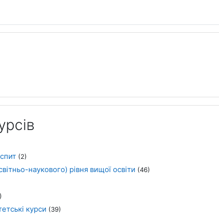
урсів
іспит
(2)
світньо-наукового) рівня вищої освіти
(46)
)
етські курси
(39)