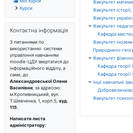
Мої курси
Факультет матема
Курси
Факультет історії,
Факультет українс
Пропустити Контактна інформація
Факультет педагог
Контактна інформація
Кафедра мистец
З питаннями по
Факультет інозем
використанню системи
Природничо-геогр
управління навчанням
Факультет фізичн
moodle-ЦДУ звертатися до
Кафедра теорії 
інформаційного відділу, а
Кафедра теорії 
саме, до
Александровської Олени
Інші навчальні за
Василівни
, за адресою:
Добровеличківсь
м.Кропивницький, ву
л
.
Факультет психолог
Т.Шевченка, 1, корп.5,
ауд.
115
.
Написати листа
адміністратору: