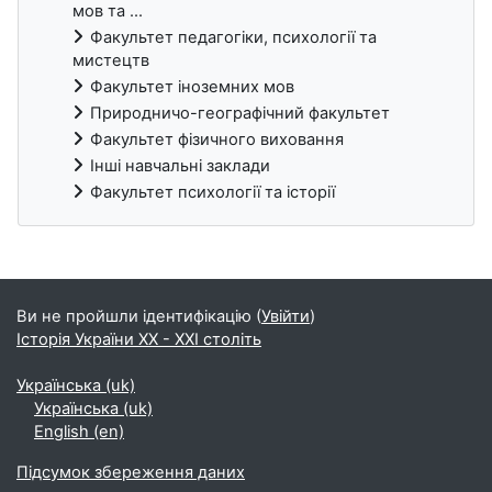
мов та ...
Факультет педагогіки, психології та
мистецтв
Факультет іноземних мов
Природничо-географічний факультет
Факультет фізичного виховання
Інші навчальні заклади
Факультет психології та історії
Блоки
Ви не пройшли ідентифікацію (
Увійти
)
Історія України ХХ - XXI століть
Українська ‎(uk)‎
Українська ‎(uk)‎
English ‎(en)‎
Підсумок збереження даних