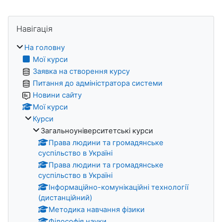
Блоки
Пропустити Навігація
Навігація
На головну
Мої курси
Заявка на створення курсу
Питання до адміністратора системи
Новини сайту
Мої курси
Курси
Загальноуніверситетські курси
Права людини та громадянське
суспільство в Україні
Права людини та громадянське
суспільство в Україні
Інформаційно-комунікаційні технології
(дистанційний)
Методика навчання фізики
Філософія науки