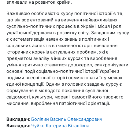
впливали на розвиток країни.
Важливою особливістю курсу політичної історії є те,
що він зорієнтований на вивчення найважливіших
суспільно-політичних процесів в Україні, місця і ролі
української держави в розвитку світу. Завданням курсу
є систематизація наявних знань з політичних і
соціальних аспектів вітчизняної історії; виявлення
історичних коренів актуальних проблем, які є
предметом аналізу в інших курсах та вироблення
уміння критично ставитися до джерел, синхронізувати
основні події соціально-політичної історії України з
подіями всесвітньої історії і осмислювати їх у межах
єдиної концепції. Одним з головних завдань курсу є
формування в молодого покоління суспільної
свідомості, культури, моралі, самостійного творчого
мислення, вироблення патріотичної орієнтації.
Викладач:
Болілий Василь Олександрович
Викладач:
Чуйко Катерина Віталіївна