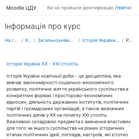
Перейти до головного вмісту
Moodle ЦДУ
Ви не пройшли ідентифікацію (
Увійти
)
Інформація про курс
На головну
Курси
Загальноуніверситетські курси
Історія України ХХ - XXI століть
Резюме
Історія України ХХ - XXI століть
Історія України новітньої доби - це дисципліна, яка
вивчає закономірності соціально-економічного
розвитку, політичне життя українського суспільства в
конкретних формах і просторово-економічних
відносин, діяльність державних інститутів, політичних
партій і громадських організацій, а також визначних
політичних діячів у ХХ на початку ХХІ століть.
Важливою складовою предмета є вивчення властивих
для того чи іншого суспільства на різних історичних
етапах політичних ідей, поглядів, настроїв, які істотно