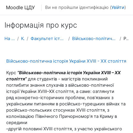
Перейти до головного вмісту
Moodle ЦДУ
Ви не пройшли ідентифікацію (
Увійти
)
Інформація про курс
На головну
Курси
Факультет історії, бізнес-освіти та права
Військово-політична історія України XVIII - XX сто...
Резюме
Військово-політична історія України XVIII - XX століття
Курс
“Військово-політична історія України ХVІІІ – ХХ
століття”
для студентів - магістрів покликаний
поглибити знання слухачів з військово-політичної
історії України ХVIІІ–ХХ століття, а саме: озглянути
ряд конкретно-історичних проблем, пов’язаних з
українським питанням в російсько-турецьких війнах та
російсько-польських стосунках ХVІІІ століття, з
колонізацією Північного Причорномор’я та Криму в
середини
–другій половині ХVІІІ століття, з участю українського