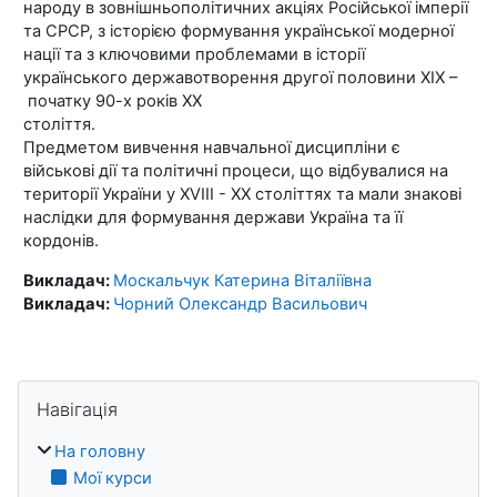
народу в зовнішньополітичних акціях Російської імперії
та СРСР, з історією формування української модерної
нації та з ключовими проблемами в історії
українського державотворення другої половини ХІХ –
початку 90-х років ХХ
століття.
Предметом вивчення навчальної дисципліни є
військові дії та політичні процеси, що відбувалися на
території України у XVIII - XX століттях та мали знакові
наслідки для формування держави Україна та її
кордонів.
Викладач:
Москальчук Катерина Віталіївна
Викладач:
Чорний Олександр Васильович
Блоки
Пропустити Навігація
Навігація
На головну
Мої курси