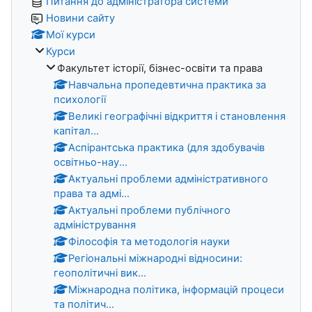
Питання до адміністратора системи
Новини сайту
Мої курси
Курси
Факультет історії, бізнес-освіти та права
Навчальна пропедевтична практика за
психології
Великі географічні відкриття і становлення
капітал...
Аспірантська практика (для здобувачів
освітньо-нау...
Актуальні проблеми адміністративного
права та адмі...
Актуальні проблеми публічного
адміністрування
Філософія та методологія науки
Регіональні міжнародні відносини:
геополітичні вик...
Міжнародна політика, інформацій процеси
та політич...