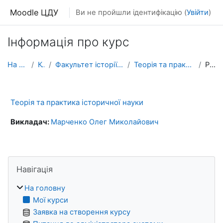
Перейти до головного вмісту
Moodle ЦДУ
Ви не пройшли ідентифікацію (
Увійти
)
Інформація про курс
На головну
Курси
Факультет історії, бізнес-освіти та права
Теорія та практика історичної науки
Резюме
Теорія та практика історичної науки
Викладач:
Марченко Олег Миколайович
Блоки
Пропустити Навігація
Навігація
На головну
Мої курси
Заявка на створення курсу