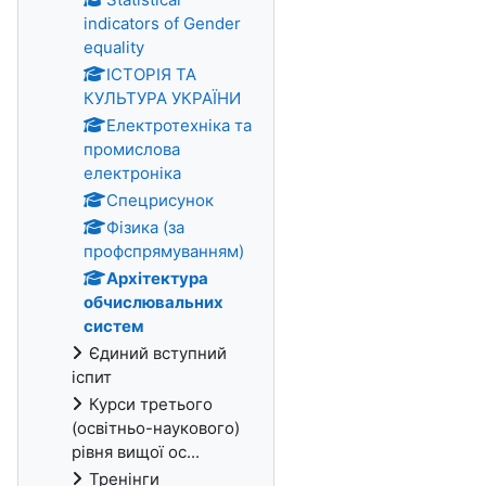
indicators of Gender
equality
ІСТОРІЯ ТА
КУЛЬТУРА УКРАЇНИ
Електротехніка та
промислова
електроніка
Спецрисунок
Фізика (за
профспрямуванням)
Архітектура
обчислювальних
систем
Єдиний вступний
іспит
Курси третього
(освітньо-наукового)
рівня вищої ос...
Тренінги