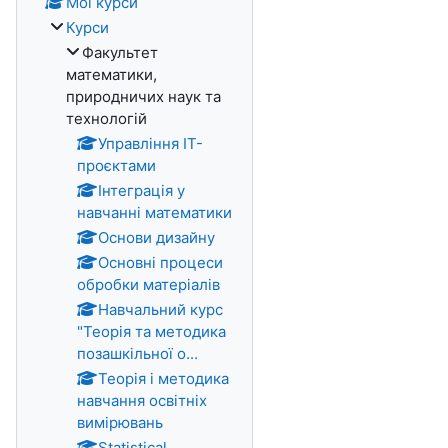
Мої курси
Курси
Факультет
математики,
природничих наук та
технологій
Управління ІТ-
проєктами
Інтеграція у
навчанні математики
Основи дизайну
Основні процеси
обробки матеріалів
Навчальний курс
"Теорія та методика
позашкільної о...
Теорія і методика
навчання освітніх
вимірювань
Statistical