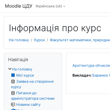
Перейти до головного вмісту
Moodle ЦДУ
Українська ‎(uk)‎
Інформація про курс
На головну
Курси
Факультет математики, природни
Блоки
Пропустити Навігація
Навігація
Архітектура обчисл
На головну
Мої курси
Викладач:
Баранюк 
Заявка на створення
курсу
Питання до
адміністратора системи
Новини сайту