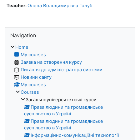
Teacher:
Олена Володимирівна Голуб
Blocks
Skip Navigation
Navigation
Home
My courses
Заявка на створення курсу
Питання до адміністратора системи
Новини сайту
My courses
Courses
Загальноуніверситетські курси
Права людини та громадянське
суспільство в Україні
Права людини та громадянське
суспільство в Україні
Інформаційно-комунікаційні технології