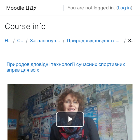
Skip to main content
Moodle ЦДУ
You are not logged in. (
Log in
)
Course info
Home
Courses
Загальноуніверситетські курси
Природовідповідні технології сучасних спортивних в...
Summary
Природовідповідні технології сучасних спортивних
вправ для всіх
Play