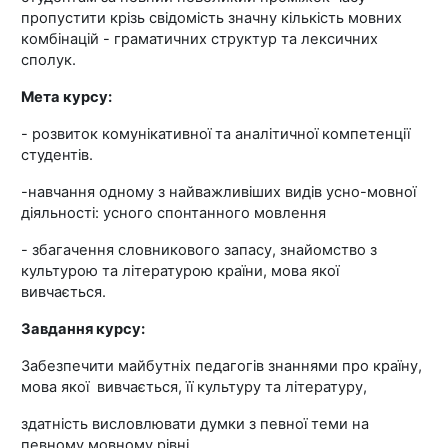
пропустити крізь свідомість значну кількість мовних
комбінацій - граматичних структур та лексичних
сполук.
Мета курсу:
- розвиток комунікативної та аналітичної компетенції
студентів.
-навчання одному з найважливіших видів усно-мовної
діяльності: усного спонтанного мовлення
- збагачення словникового запасу, знайомство з
культурою та літературою країни, мова якої
вивчається.
Завдання курсу:
Забезпечити майбутніх педагогів знаннями про країну,
мова якої вивчається, її культуру та літературу,
здатність висловлювати думки з певної теми на
певному мовному рівні.