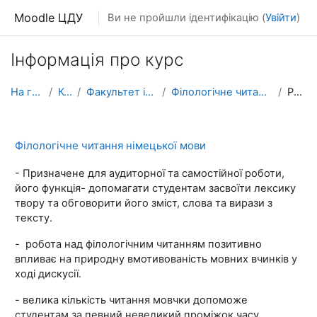
Перейти до головного вмісту
Moodle ЦДУ
Ви не пройшли ідентифікацію (
Увійти
)
Інформація про курс
На головну
Курси
Факультет іноземних мов
Філологічне читання німецької мови
Резюме
Філологічне читання німецької мови
- Призначене для аудиторної та самостійної роботи,
його функція- допомагати студентам засвоїти лексику
твору та обговорити його зміст, слова та вирази з
тексту.
- робота над філологічним читанням позитивно
впливає на природну вмотивованість мовних вчинків у
ході дискусії.
- велика кількість читання мовчки допоможе
студентам за певний невеликий проміжок часу