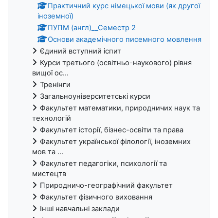
Практичний курс німецької мови (як другої
іноземної)
ПУПМ (англ)__Семестр 2
Основи академічного писемного мовлення
Єдиний вступний іспит
Курси третього (освітньо-наукового) рівня
вищої ос...
Тренінги
Загальноуніверситетські курси
Факультет математики, природничих наук та
технологій
Факультет історії, бізнес-освіти та права
Факультет української філології, іноземних
мов та ...
Факультет педагогіки, психології та
мистецтв
Природничо-географічний факультет
Факультет фізичного виховання
Інші навчальні заклади