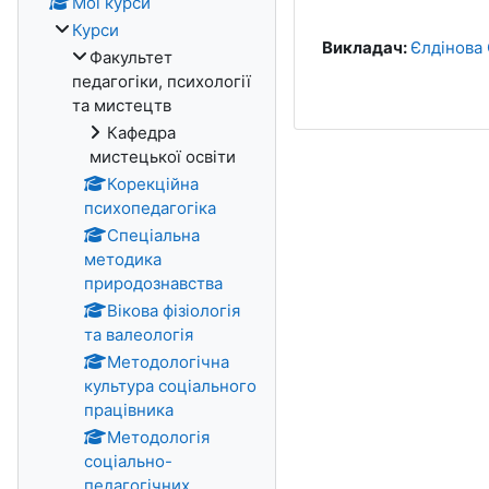
Мої курси
Курси
Викладач:
Єлдінова 
Факультет
педагогіки, психології
та мистецтв
Кафедра
мистецької освіти
Корекційна
психопедагогіка
Спеціальна
методика
природознавства
Вікова фізіологія
та валеологія
Методологічна
культура соціального
працівника
Методологія
соціально-
педагогічних