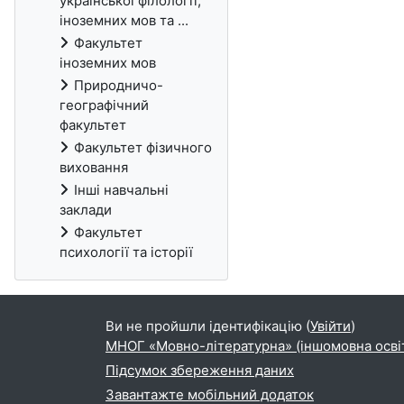
української філології,
іноземних мов та ...
Факультет
іноземних мов
Природничо-
географічний
факультет
Факультет фізичного
виховання
Інші навчальні
заклади
Факультет
психології та історії
Ви не пройшли ідентифікацію (
Увійти
)
МНОГ «Мовно-літературна» (іншомовна осві
Підсумок збереження даних
Завантажте мобільний додаток