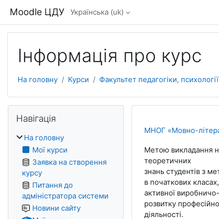
Перейти до головного вмісту
Moodle ЦДУ
Українська ‎(uk)‎
Інформація про курс
На головну
Курси
Факультет педагогіки, психологі
Блоки
Пропустити Навігація
Навігація
МНОГ «Мовно-літера
На головну
Мої курси
Метою викладання на
теоретичних
Заявка на створення
знань студентів з ме
курсу
в початкових класах
Питання до
активної виробничо-
адміністратора системи
розвитку професійної
Новини сайту
діяльності.