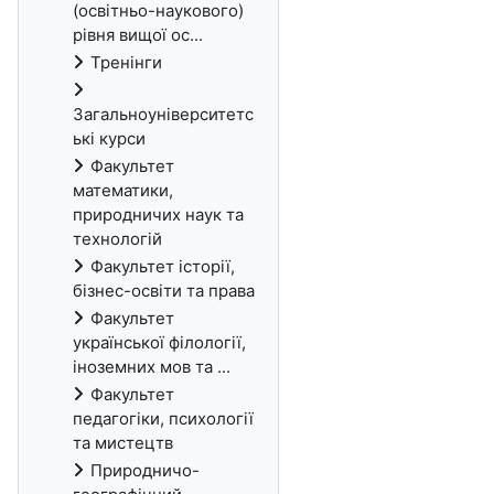
(освітньо-наукового)
рівня вищої ос...
Тренінги
Загальноуніверситетс
ькі курси
Факультет
математики,
природничих наук та
технологій
Факультет історії,
бізнес-освіти та права
Факультет
української філології,
іноземних мов та ...
Факультет
педагогіки, психології
та мистецтв
Природничо-