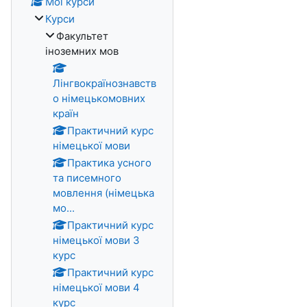
Мої курси
Курси
Факультет
іноземних мов
Лінгвокраїнознавств
о німецькомовних
країн
Практичний курс
німецької мови
Практика усного
та писемного
мовлення (німецька
мо...
Практичний курс
німецької мови 3
курс
Практичний курс
німецької мови 4
курс