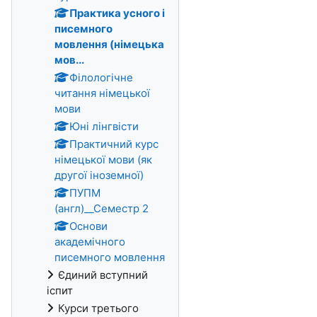
Практика усного і
писемного
мовлення (німецька
мов...
Філологічне
читання німецької
мови
Юні лінгвісти
Практичний курс
німецької мови (як
другої іноземної)
ПУПМ
(англ)__Семестр 2
Основи
академічного
писемного мовлення
Єдиний вступний
іспит
Курси третього