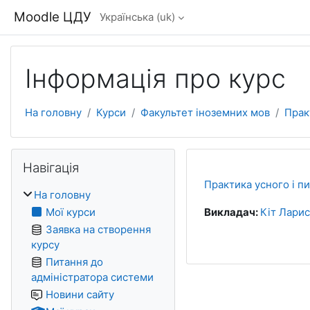
Перейти до головного вмісту
Moodle ЦДУ
Українська ‎(uk)‎
Інформація про курс
На головну
Курси
Факультет іноземних мов
Прак
Блоки
Пропустити Навігація
Навігація
Практика усного і п
На головну
Мої курси
Викладач:
Кіт Лари
Заявка на створення
курсу
Питання до
адміністратора системи
Новини сайту