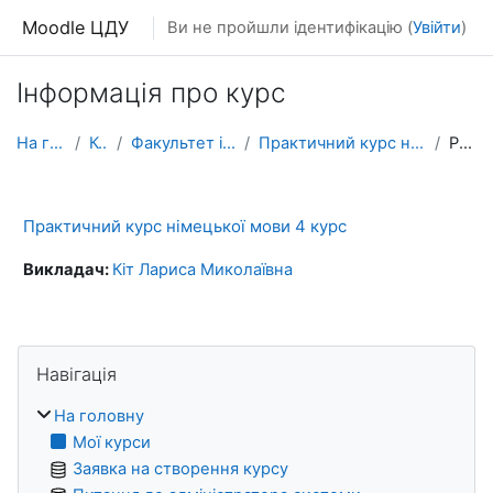
Перейти до головного вмісту
Moodle ЦДУ
Ви не пройшли ідентифікацію (
Увійти
)
Інформація про курс
На головну
Курси
Факультет іноземних мов
Практичний курс німецької мови 4 курс
Резюме
Практичний курс німецької мови 4 курс
Викладач:
Кіт Лариса Миколаївна
Блоки
Пропустити Навігація
Навігація
На головну
Мої курси
Заявка на створення курсу