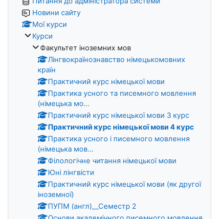
Питання до адміністратора системи
Новини сайту
Мої курси
Курси
Факультет іноземних мов
Лінгвокраїнознавство німецькомовних
країн
Практичний курс німецької мови
Практика усного та писемного мовлення
(німецька мо...
Практичний курс німецької мови 3 курс
Практичний курс німецької мови 4 курс
Практика усного і писемного мовлення
(німецька мов...
Філологічне читання німецької мови
Юні лінгвісти
Практичний курс німецької мови (як другої
іноземної)
ПУПМ (англ)__Семестр 2
Основи академічного писемного мовлення