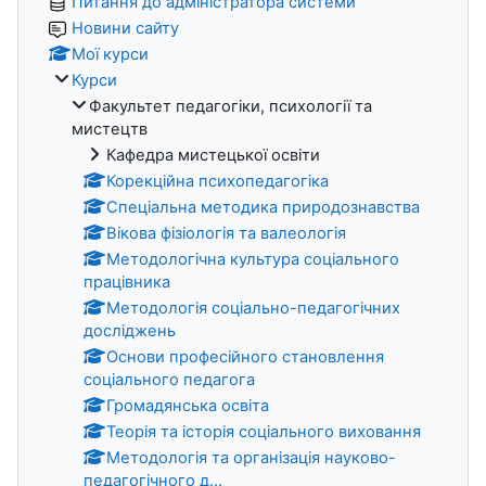
Питання до адміністратора системи
Новини сайту
Мої курси
Курси
Факультет педагогіки, психології та
мистецтв
Кафедра мистецької освіти
Корекційна психопедагогіка
Спеціальна методика природознавства
Вікова фізіологія та валеологія
Методологічна культура соціального
працівника
Методологія соціально-педагогічних
досліджень
Основи професійного становлення
соціального педагога
Громадянська освіта
Теорія та історія соціального виховання
Методологія та організація науково-
педагогічного д...