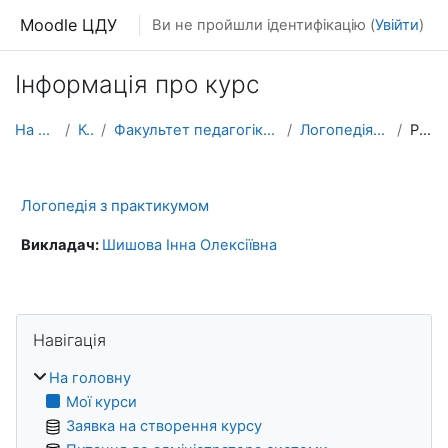
Перейти до головного вмісту
Moodle ЦДУ
Ви не пройшли ідентифікацію (
Увійти
)
Інформація про курс
На головну
Курси
Факультет педагогіки, психології та мистецтв
Логопедія з практикумом
Резюме
Логопедія з практикумом
Викладач:
Шишова Інна Олексіївна
Блоки
Пропустити Навігація
Навігація
На головну
Мої курси
Заявка на створення курсу