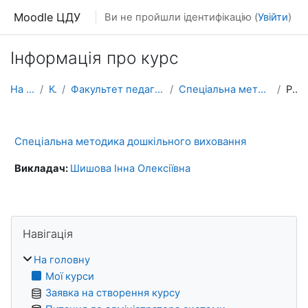
Перейти до головного вмісту
Moodle ЦДУ
Ви не пройшли ідентифікацію (
Увійти
)
Інформація про курс
На головну
Курси
Факультет педагогіки, психології та мистецтв
Спеціальна методика дошкільного виховання
Резюме
Спеціальна методика дошкільного виховання
Викладач:
Шишова Інна Олексіївна
Блоки
Пропустити Навігація
Навігація
На головну
Мої курси
Заявка на створення курсу