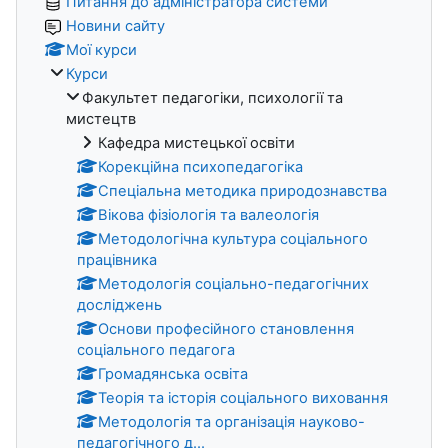
Питання до адміністратора системи
Новини сайту
Мої курси
Курси
Факультет педагогіки, психології та
мистецтв
Кафедра мистецької освіти
Корекційна психопедагогіка
Спеціальна методика природознавства
Вікова фізіологія та валеологія
Методологічна культура соціального
працівника
Методологія соціально-педагогічних
досліджень
Основи професійного становлення
соціального педагога
Громадянська освіта
Теорія та історія соціального виховання
Методологія та організація науково-
педагогічного д...