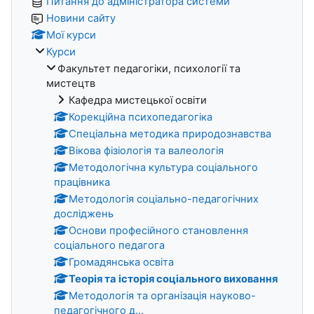
Питання до адміністратора системи
Новини сайту
Мої курси
Курси
Факультет педагогіки, психології та
мистецтв
Кафедра мистецької освіти
Корекційна психопедагогіка
Спеціальна методика природознавства
Вікова фізіологія та валеологія
Методологічна культура соціального
працівника
Методологія соціально-педагогічних
досліджень
Основи професійного становлення
соціального педагога
Громадянська освіта
Теорія та історія соціального виховання
Методологія та організація науково-
педагогічного д...