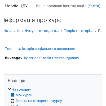
Перейти до головного вмісту
Moodle ЦДУ
Ви не пройшли ідентифікацію (
Увійти
)
Інформація про курс
На головну
Курси
Факультет педагогіки, психології та мистецтв
Теорія та історія соціального виховання
Резюме
Теорія та історія соціального виховання
Викладач:
Кравцов Віталій Олександрович
Блоки
Пропустити Навігація
Навігація
На головну
Мої курси
Заявка на створення курсу