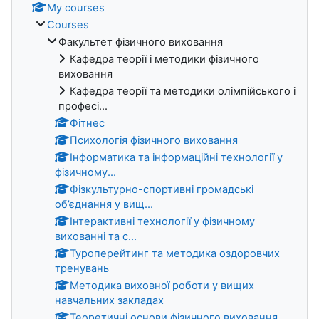
My courses
Courses
Факультет фізичного виховання
Кафедра теорії і методики фізичного
виховання
Кафедра теорії та методики олімпійського і
професі...
Фітнес
Психологія фізичного виховання
Інформатика та інформаційні технології у
фізичному...
Фізкультурно-спортивні громадські
об’єднання у вищ...
Інтерактивні технології у фізичному
вихованні та с...
Туроперейтинг та методика оздоровчих
тренувань
Методика виховної роботи у вищих
навчальних закладах
Теоретичні основи фізичного виховання