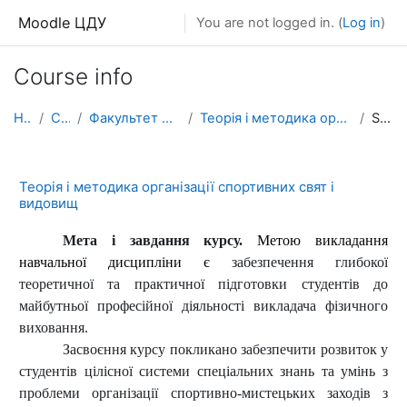
Skip to main content
Moodle ЦДУ
You are not logged in. (
Log in
)
Course info
Home
Courses
Факультет фізичного виховання
Теорія і методика організації спортивних свят і ви...
Summary
Теорія і методика організації спортивних свят і
видовищ
Мета і завдання курсу.
Метою
викладання
навчальної дисципліни
є
забезпечення глибокої
теоретичної та практичної підготовки студентів до
майбутньої професійної діяльності викладача фізичного
виховання.
Засвоєння курсу покликано забезпечити розвиток у
студентів цілісної системи спеціальних знань та умінь з
проблеми організації спортивно-мистецьких заходів з