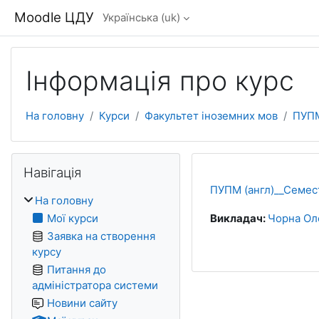
Перейти до головного вмісту
Moodle ЦДУ
Українська ‎(uk)‎
Інформація про курс
На головну
Курси
Факультет іноземних мов
ПУПМ
Блоки
Пропустити Навігація
Навігація
ПУПМ (англ)__Семес
На головну
Мої курси
Викладач:
Чорна Ол
Заявка на створення
курсу
Питання до
адміністратора системи
Новини сайту