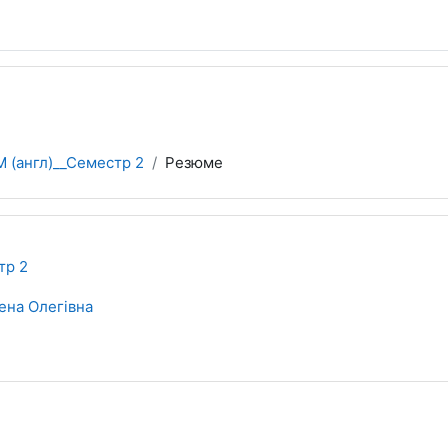
 (англ)__Семестр 2
Резюме
тр 2
ена Олегівна