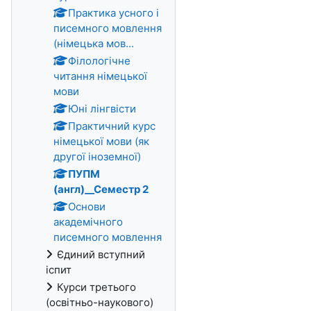
Практика усного і
писемного мовлення
(німецька мов...
Філологічне
читання німецької
мови
Юні лінгвісти
Практичний курс
німецької мови (як
другої іноземної)
ПУПМ
(англ)__Семестр 2
Основи
академічного
писемного мовлення
Єдиний вступний
іспит
Курси третього
(освітньо-наукового)