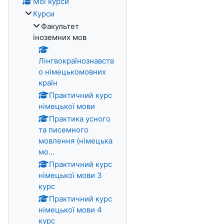
Мої курси
Курси
Факультет
іноземних мов
Лінгвокраїнознавств
о німецькомовних
країн
Практичний курс
німецької мови
Практика усного
та писемного
мовлення (німецька
мо...
Практичний курс
німецької мови 3
курс
Практичний курс
німецької мови 4
курс