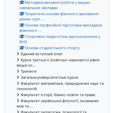
Методика виховної роботи у вищих
навчальних закладах
Теоретичні основи фізичного виховання
різних груп ...
Основи професійної підготовки викладача
фізичного ...
Спортивно педагогічне вдосконалення у
ВНЗ
Основи студентського спорту
Єдиний вступний іспит
Курси третього (освітньо-наукового) рівня
вищої ос...
Тренінги
Загальноуніверситетські курси
Факультет математики, природничих наук та
технологій
Факультет історії, бізнес-освіти та права
Факультет української філології, іноземних
мов та ...
Факультет педагогіки, психології та