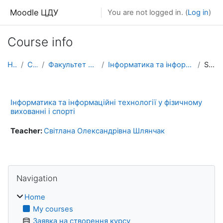
Skip to main content
Moodle ЦДУ
You are not logged in. (
Log in
)
Course info
Home
Courses
Факультет фізичного виховання
Інформатика та інформаційні технології у фізичному...
Summary
Інформатика та інформаційні технології у фізичному
вихованні і спорті
Teacher:
Світлана Олександрівна Шлянчак
Blocks
Skip Navigation
Navigation
Home
My courses
Заявка на створення курсу