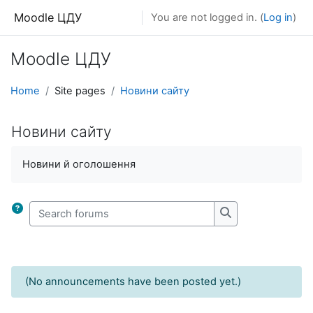
Skip to main content
Moodle ЦДУ
You are not logged in. (
Log in
)
Moodle ЦДУ
Home
Site pages
Новини сайту
Новини сайту
Completion requirements
Новини й оголошення
Search forums
Search forums
(No announcements have been posted yet.)