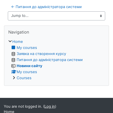
← Питання до адміністратора системи
Jump to...
Blocks
Skip Navigation
Navigation
Home
My courses
Заявка на створення курсу
Питання до адміністратора системи
Новини сайту
My courses
Courses
Blocks
You are not logged in. (
Log in
)
Home